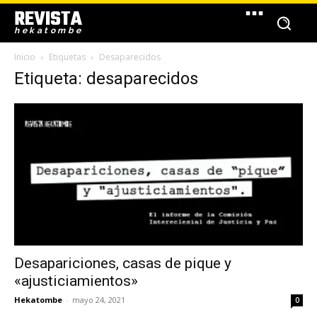
REVISTA
hekatombe
Inicio
Etiquetas
Desaparecidos
Etiqueta: desaparecidos
Desapariciones, casas de pique y
«ajusticiamientos»
Hekatombe
-
mayo 24, 2021
0