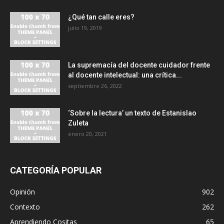
¿Qué tan calle eres?
julio 19, 2019
La supremacía del docente cuidador frente
al docente intelectual: una crítica...
septiembre 26, 2022
‘Sobre la lectura’ un texto de Estanislao
Zuleta
enero 20, 2021
CATEGORÍA POPULAR
Opinión
902
Contexto
262
Aprendiendo Cositas
65