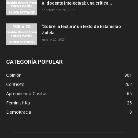
al docente intelectual: una crítica...
septiembre 26, 2022
‘Sobre la lectura’ un texto de Estanislao
Zuleta
enero 20, 2021
CATEGORÍA POPULAR
Opinión
901
Contexto
262
Aprendiendo Cositas
65
FeminisHKa
25
DemoKracia
9