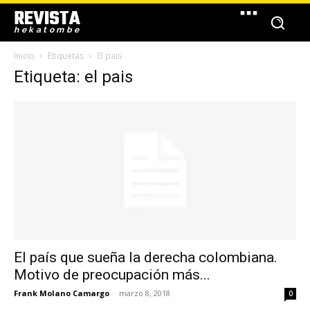
REVISTA
hekatombe
Inicio
Etiquetas
El pais
Etiqueta: el pais
El país que sueña la derecha colombiana.
Motivo de preocupación más...
Frank Molano Camargo
-
marzo 8, 2018
0