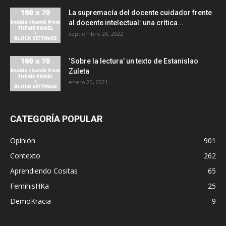
La supremacía del docente cuidador frente
al docente intelectual: una crítica...
septiembre 26, 2022
‘Sobre la lectura’ un texto de Estanislao
Zuleta
enero 20, 2021
CATEGORÍA POPULAR
Opinión
901
Contexto
262
Aprendiendo Cositas
65
FeminisHKa
25
DemoKracia
9