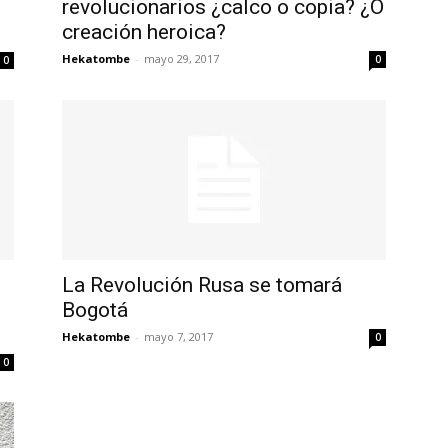
revolucionarios ¿calco o copia? ¿O
creación heroica?
Hekatombe
-
mayo 29, 2017
0
0
La Revolución Rusa se tomará
Bogotá
Hekatombe
-
mayo 7, 2017
0
0