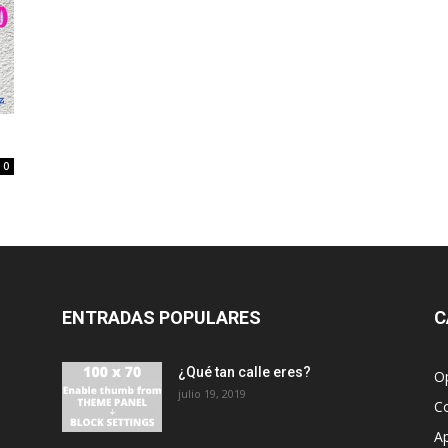
0
ENTRADAS POPULARES
C
¿Qué tan calle eres?
O
julio 19, 2019
C
A