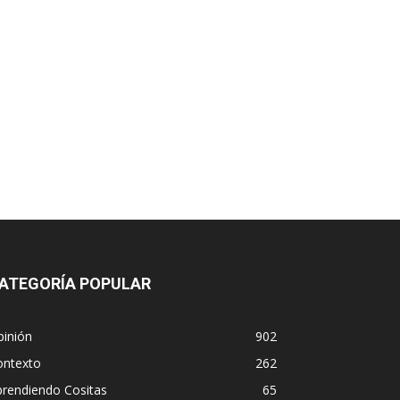
ATEGORÍA POPULAR
pinión
902
ontexto
262
prendiendo Cositas
65