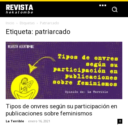
REVISTA
hekatombe
Inicio
Etiquetas
Patriarcado
Etiqueta: patriarcado
Tipos de onvres según su participación en
publicaciones sobre feminismos
La Terrible
-
enero 16, 2021
0