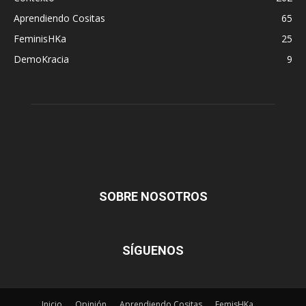
Aprendiendo Cositas
65
FeminisHKa
25
DemoKracia
9
SOBRE NOSOTROS
SÍGUENOS
Inicio
Opinión
Aprendiendo Cositas
FemisHKa