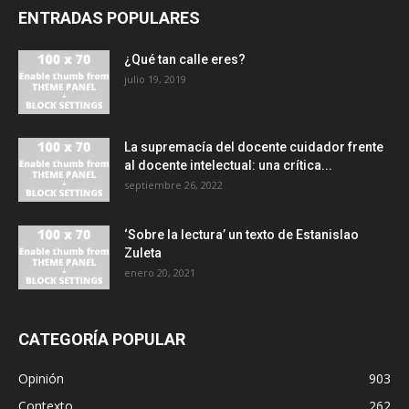
ENTRADAS POPULARES
¿Qué tan calle eres?
julio 19, 2019
La supremacía del docente cuidador frente
al docente intelectual: una crítica...
septiembre 26, 2022
‘Sobre la lectura’ un texto de Estanislao
Zuleta
enero 20, 2021
CATEGORÍA POPULAR
Opinión
903
Contexto
262