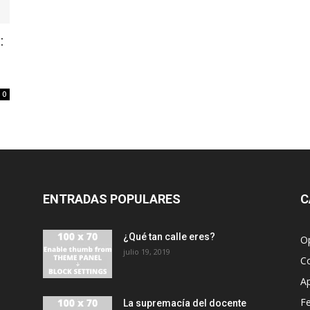
:
0
ENTRADAS POPULARES
C
¿Qué tan calle eres?
O
julio 19, 2019
C
A
F
La supremacía del docente