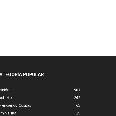
ATEGORÍA POPULAR
pinión
901
ontexto
262
prendiendo Cositas
65
eminisHKa
25