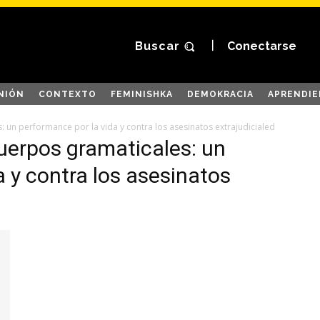
Buscar
Conectarse
NIÓN
CONTEXTO
FEMINISHKA
DEMOKRACIA
APRENDIE
un performance por la vida y contra los asesinatos extrajudicialed
uerpos gramaticales: un
 y contra los asesinatos