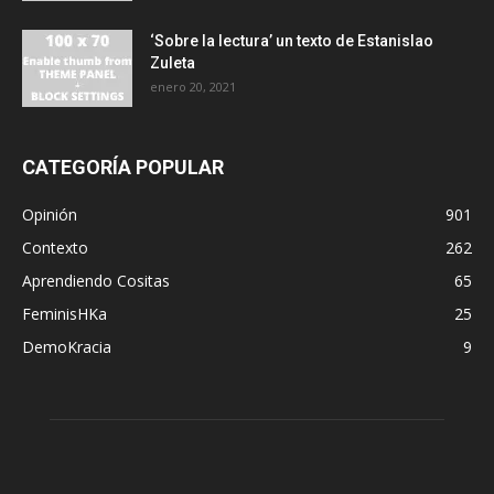
‘Sobre la lectura’ un texto de Estanislao
Zuleta
enero 20, 2021
CATEGORÍA POPULAR
Opinión
901
Contexto
262
Aprendiendo Cositas
65
FeminisHKa
25
DemoKracia
9