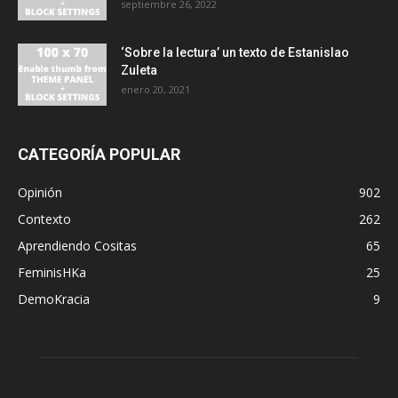
septiembre 26, 2022
‘Sobre la lectura’ un texto de Estanislao
Zuleta
enero 20, 2021
CATEGORÍA POPULAR
Opinión
902
Contexto
262
Aprendiendo Cositas
65
FeminisHKa
25
DemoKracia
9