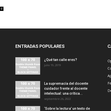
0
ENTRADAS POPULARES
C
¿Qué tan calle eres?
O
julio 19, 2019
C
A
F
La supremacía del docente
cuidador frente al docente
D
intelectual: una crítica...
septiembre 26, 2022
‘Sobre la lectura’ un texto de