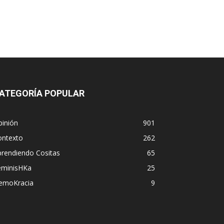
ATEGORÍA POPULAR
pinión
901
ontexto
262
prendiendo Cositas
65
eminisHKa
25
emoKracia
9