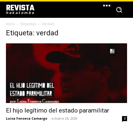
REVISTA
hekatombe
Inicio
Etiquetas
Verdad
Etiqueta: verdad
El hijo legítimo del estado paramilitar
Luisa Fonseca Camargo
-
octubre 26, 2020
0