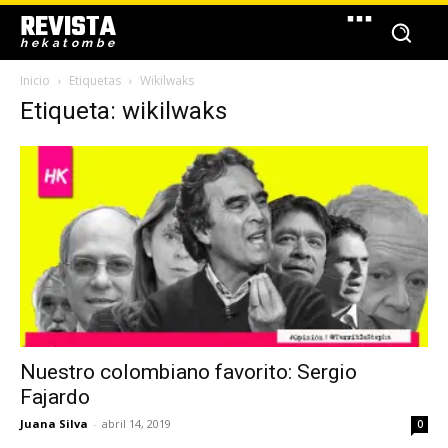
REVISTA
hekatombe
Inicio
Etiquetas
Wikilwaks
Etiqueta: wikilwaks
Nuestro colombiano favorito: Sergio
Fajardo
Juana Silva
-
abril 14, 2019
0