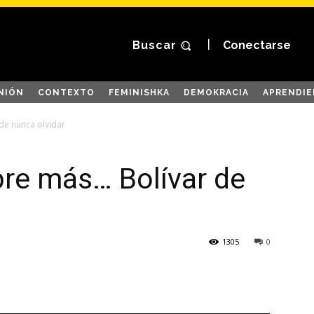
Buscar
Conectarse
NIÓN
CONTEXTO
FEMINISHKA
DEMOKRACIA
APRENDIE
de nunca olvidar
bre más… Bolívar de
1305
0