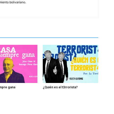
iento bolivariano.
empre gana
¿Quién es el t3rrorista?