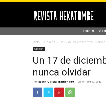
INICIO
OPI
Inicio
Opinión
Un 17 de diciembre más… Bolívar 
Opinión
Un 17 de diciem
nunca olvidar
Por
Edwin García Maldonado
-
diciembre 17, 2019