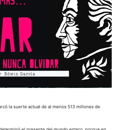
có la suerte actual de al menos 513 millones de
 determinó el presente del mundo entero, porque en