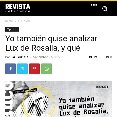
REVISTA
hekatombe
Inicio
Opinión
Opinión
Yo también quise analizar
Lux de Rosalía, y qué
Por
La Terrible
-
noviembre 17, 2025
1985
0