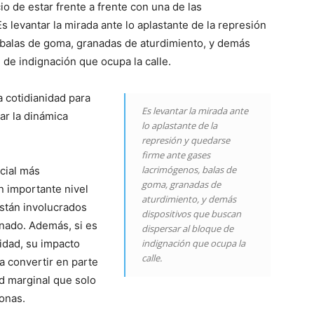
cio de estar frente a frente con una de las
s levantar la mirada ante lo aplastante de la represión
 balas de goma, granadas de aturdimiento, y demás
 de indignación que ocupa la calle.
a cotidianidad para
Es levantar la mirada ante
ar la dinámica
lo aplastante de la
represión y quedarse
firme ante gases
lacrimógenos, balas de
ocial más
goma, granadas de
n importante nivel
aturdimiento, y demás
están involucrados
dispositivos que buscan
nado. Además, si es
dispersar al bloque de
idad, su impacto
indignación que ocupa la
calle.
 convertir en parte
ad marginal que solo
sonas.