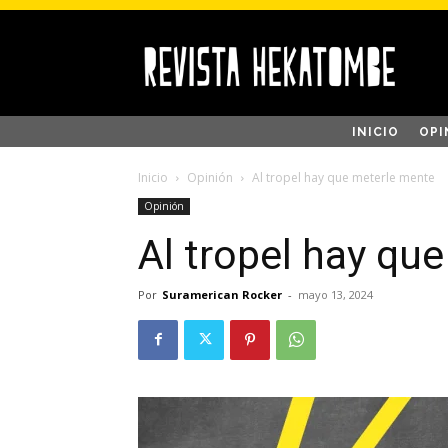
INICIO
OPI
Inicio
Opinión
Al tropel hay que meterle mente
Opinión
Al tropel hay qu
Por
Suramerican Rocker
-
mayo 13, 2024