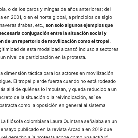
bia, o de los paros y mingas de años anteriores; del
 en 2001, o en el norte global, a principios de siglo
imaveras árabes, etc.,
son solo algunos ejemplos que
necesaria conjugación entre la situación social y
ión de un repertorio de movilización como el tropel.
gitimidad de esta modalidad alcanzó incluso a sectores
un nivel de participación en la protesta.
a dimensión táctica para los actores en movilización,
rsigue. El tropel pierde fuerza cuando no está rodeado
ás allá de quiénes lo impulsan, y queda reducido a un
reto de la situación o la reivindicación, así se
stracta como la oposición en general al sistema.
La filósofa colombiana Laura Quintana señalaba en un
ensayo publicado en la revista Arcadia en 2019 que
«el derecho a la protesta acoge como una actitud