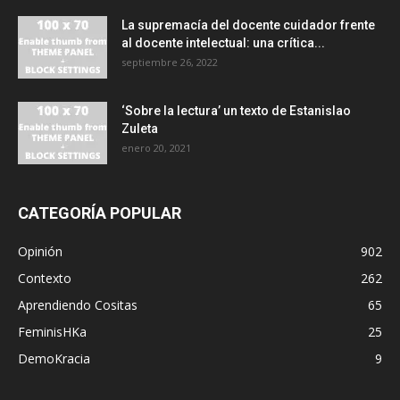
La supremacía del docente cuidador frente
al docente intelectual: una crítica...
septiembre 26, 2022
‘Sobre la lectura’ un texto de Estanislao
Zuleta
enero 20, 2021
CATEGORÍA POPULAR
Opinión
902
Contexto
262
Aprendiendo Cositas
65
FeminisHKa
25
DemoKracia
9