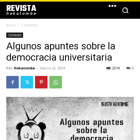
REVISTA
hekatombe
Inicio
Contexto
Contexto
Algunos apuntes sobre la
democracia universitaria
Por
Hekatombe
-
marzo 22, 2024
2074
0