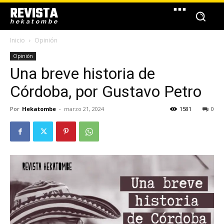
REVISTA
hekatombe
Inicio
Opinión
Opinión
Una breve historia de
Córdoba, por Gustavo Petro
Por
Hekatombe
-
marzo 21, 2024
1581
0