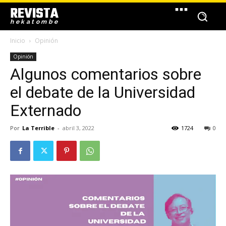
REVISTA
hekatombe
Inicio
Opinión
Opinión
Algunos comentarios sobre
el debate de la Universidad
Externado
Por
La Terrible
-
abril 3, 2022
1724
0