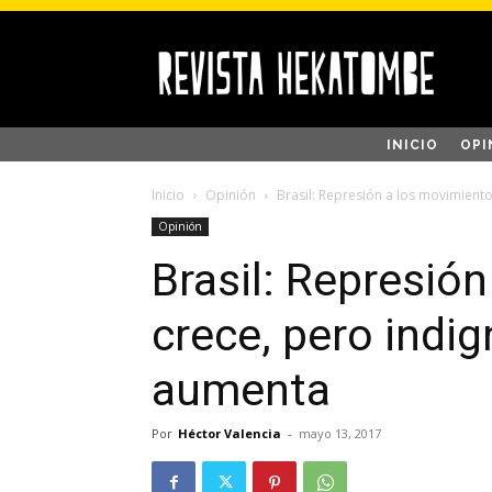
INICIO
OPI
Inicio
Opinión
Brasil: Represión a los movimient
Opinión
Brasil: Represió
crece, pero indi
aumenta
Por
Héctor Valencia
-
mayo 13, 2017