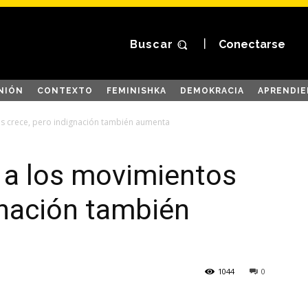
Buscar
Conectarse
NIÓN
CONTEXTO
FEMINISHKA
DEMOKRACIA
APRENDIE
os crece, pero indignación también aumenta
n a los movimientos
gnación también
1044
0