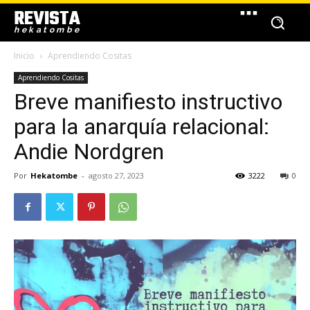
REVISTA
hekatombe
Inicio
Aprendiendo Cositas
Aprendiendo Cositas
Breve manifiesto instructivo
para la anarquía relacional:
Andie Nordgren
Por
Hekatombe
-
agosto 27, 2023
3222
0