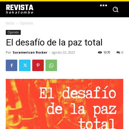
REVISTA
hekatombe
Inicio
Opinión
Opinión
El desafío de la paz total
Por
Suramerican Rocker
-
agosto 22, 2023
1070
0