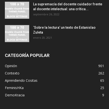
La supremacía del docente cuidador frente
al docente intelectual: una crítica...
septiembre 26, 2022
‘Sobre la lectura’ un texto de Estanislao
Zuleta
enero 20, 2021
CATEGORÍA POPULAR
Opinión
901
Contexto
262
Aprendiendo Cositas
65
FeminisHKa
25
DemoKracia
9