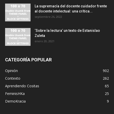
La supremacía del docente cuidador frente
al docente intelectual: una crítica...
septiembre 26, 2022
‘Sobre la lectura’ un texto de Estanislao
Zuleta
enero 20, 2021
CATEGORÍA POPULAR
Opinión
902
Contexto
262
Aprendiendo Cositas
65
FeminisHKa
25
DemoKracia
9