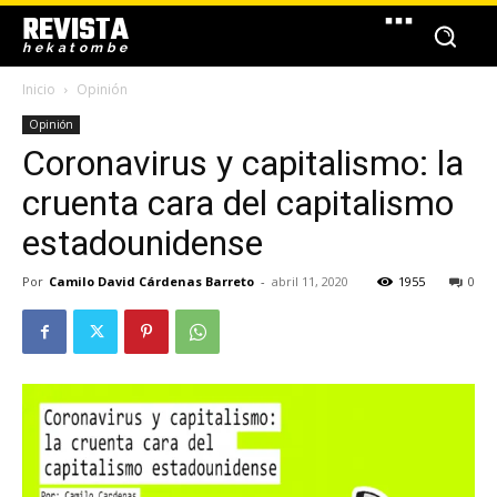
REVISTA
hekatombe
Inicio
Opinión
Opinión
Coronavirus y capitalismo: la
cruenta cara del capitalismo
estadounidense
Por
Camilo David Cárdenas Barreto
-
abril 11, 2020
1955
0