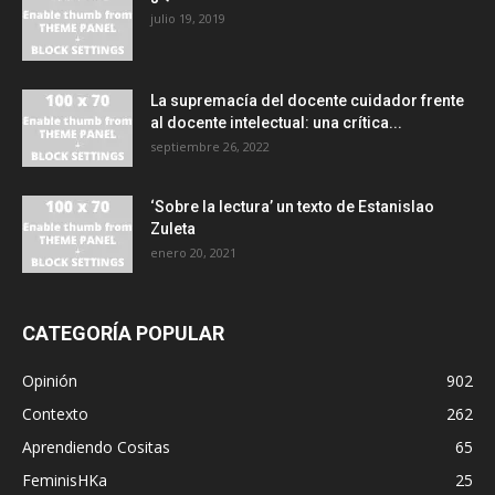
julio 19, 2019
La supremacía del docente cuidador frente
al docente intelectual: una crítica...
septiembre 26, 2022
‘Sobre la lectura’ un texto de Estanislao
Zuleta
enero 20, 2021
CATEGORÍA POPULAR
Opinión
902
Contexto
262
Aprendiendo Cositas
65
FeminisHKa
25