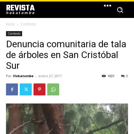
REVISTA
hekatombe
Inicio
Contexto
Contexto
Denuncia comunitaria de tala
de árboles en San Cristóbal
Sur
Por
Hekatombe
-
enero 27, 2017
1631
0