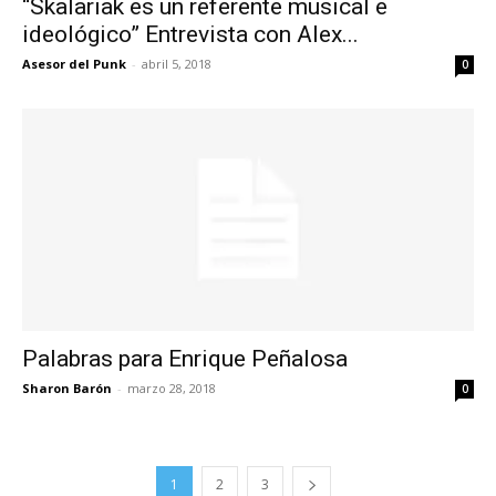
“Skalariak es un referente musical e
ideológico” Entrevista con Alex...
Asesor del Punk
-
abril 5, 2018
0
Palabras para Enrique Peñalosa
Sharon Barón
-
marzo 28, 2018
0
1
2
3