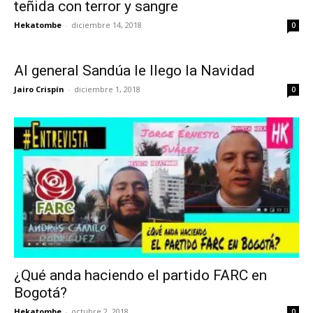
teñida con terror y sangre
Hekatombe
-
diciembre 14, 2018
0
Al general Sandúa le llego la Navidad
Jairo Crispín
-
diciembre 1, 2018
0
¿Qué anda haciendo el partido FARC en
Bogotá?
Hekatombe
-
octubre 2, 2018
0