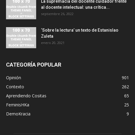
La supremacía del docente cuidador frente
al docente intelectual: una crítica...
septiembre 26, 2022
‘Sobre la lectura’ un texto de Estanislao
Zuleta
enero 20, 2021
CATEGORÍA POPULAR
Opinión
901
Contexto
262
Aprendiendo Cositas
65
FeminisHKa
25
DemoKracia
9