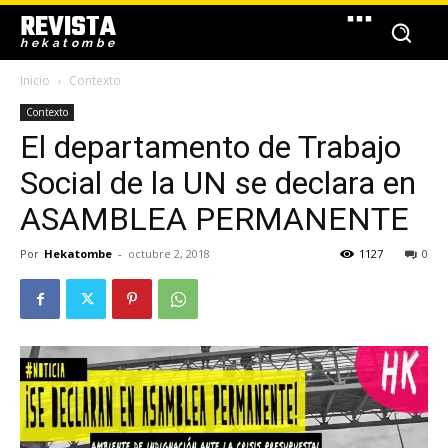
REVISTA
hekatombe
Inicio
Contexto
Contexto
El departamento de Trabajo
Social de la UN se declara en
ASAMBLEA PERMANENTE
Por
Hekatombe
-
octubre 2, 2018
1127
0