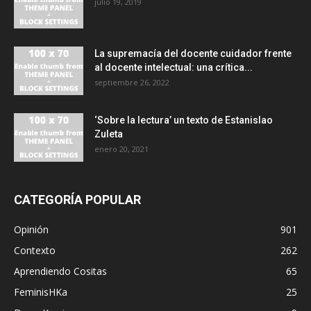
julio 19, 2019
La supremacía del docente cuidador frente
al docente intelectual: una crítica...
septiembre 26, 2022
‘Sobre la lectura’ un texto de Estanislao
Zuleta
enero 20, 2021
CATEGORÍA POPULAR
Opinión
901
Contexto
262
Aprendiendo Cositas
65
FeminisHKa
25