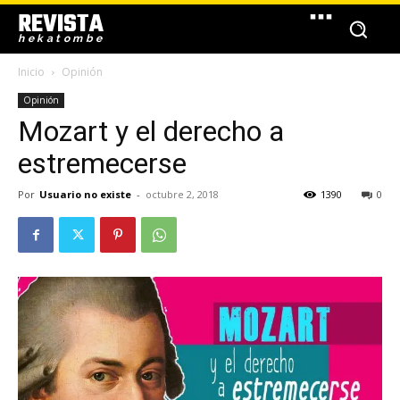
REVISTA
hekatombe
Inicio
Opinión
Opinión
Mozart y el derecho a
estremecerse
Por
Usuario no existe
-
octubre 2, 2018
1390
0