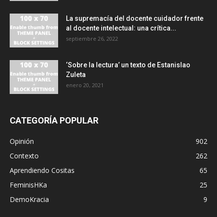
La supremacía del docente cuidador frente
al docente intelectual: una crítica...
septiembre 26, 2022
‘Sobre la lectura’ un texto de Estanislao
Zuleta
enero 20, 2021
CATEGORÍA POPULAR
Opinión
902
Contexto
262
Aprendiendo Cositas
65
FeminisHKa
25
DemoKracia
9