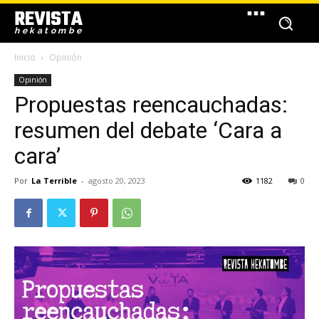
REVISTA
hekatombe
Inicio
Opinión
Opinión
Propuestas reencauchadas:
resumen del debate ‘Cara a
cara’
Por
La Terrible
-
agosto 20, 2023
1182
0