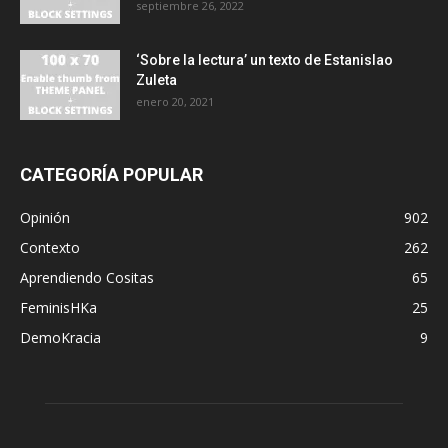
septiembre 26, 2022
‘Sobre la lectura’ un texto de Estanislao
Zuleta
enero 20, 2021
CATEGORÍA POPULAR
Opinión
902
Contexto
262
Aprendiendo Cositas
65
FeminisHKa
25
DemoKracia
9