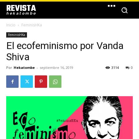
REVISTA
hekatombe
Inicio
FeminisHKa
FeminisHKa
El ecofeminismo por Vanda
Shiva
Por
Hekatombe
-
septiembre 16, 2019
3114
0