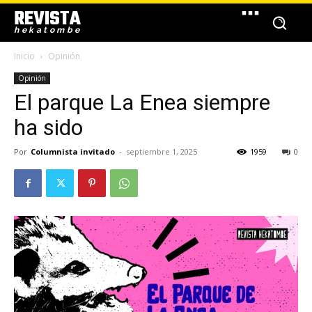
REVISTA
hekatombe
Inicio
Opinión
Opinión
El parque La Enea siempre
ha sido
Por
Columnista invitado
-
septiembre 1, 2025
1959
0