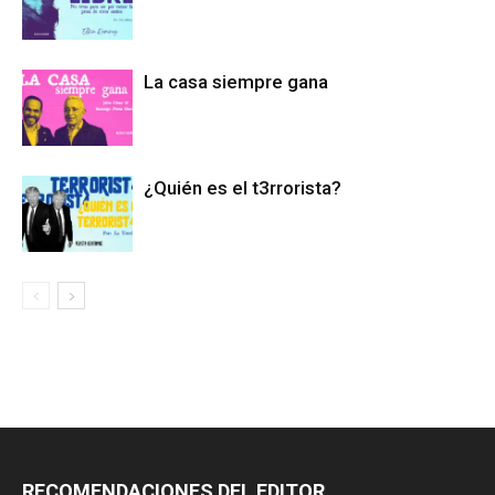
La casa siempre gana
¿Quién es el t3rrorista?
RECOMENDACIONES DEL EDITOR