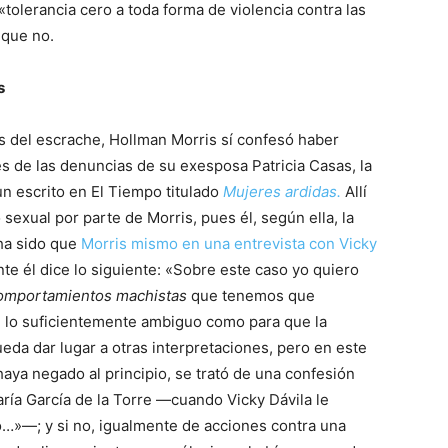
 «tolerancia cero a toda forma de violencia contra las
 que no.
s
as del escrache, Hollman Morris sí confesó haber
 de las denuncias de su exesposa Patricia Casas, la
un escrito en El Tiempo titulado
Mujeres ardidas.
Allí
exual por parte de Morris, pues él, según ella, la
ha sido que
Morris mismo en una entrevista con Vicky
te él dice lo siguiente: «Sobre este caso yo quiero
omportamientos machistas
que tenemos que
 lo suficientemente ambiguo como para que la
a dar lugar a otras interpretaciones, pero en este
haya negado al principio, se trató de una confesión
ía García de la Torre —cuando Vicky Dávila le
no…»—; y si no, igualmente de acciones contra una