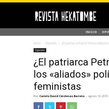
INICIO
OPI
Inicio
Opinión
¿El patriarca Petro? Del problema d
Opinión
¿El patriarca Pe
los «aliados» pol
feministas
Por
Camilo David Cárdenas Barreto
-
agosto 13, 2019