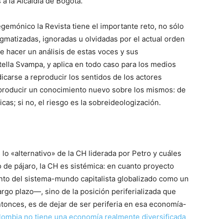
a la Alcaldía de Bogotá.
mónico la Revista tiene el importante reto, no sólo
igmatizadas, ignoradas u olvidadas por el actual orden
de hacer un análisis de estas voces y sus
ella Svampa, y aplica en todo caso para los medios
edicarse a reproducir los sentidos de los actores
e producir un conocimiento nuevo sobre los mismos: de
cas; si no, el riesgo es la sobreideologización.
 lo «alternativo» de la CH liderada por Petro y cuáles
jo de pájaro, la CH es sistémica: en cuanto proyecto
nto del sistema-mundo capitalista globalizado como un
go plazo—, sino de la posición periferializada que
ntonces, es de dejar de ser periferia en esa economía-
ombia no tiene una economía realmente diversificada