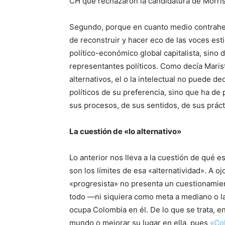
CH que rechazaron la candidatura de Morris 
Segundo, porque en cuanto medio contrahege
de reconstruir y hacer eco de las voces est
político-económico global capitalista, sino 
representantes políticos. Como decía Marist
alternativos, el o la intelectual no puede d
políticos de su preferencia, sino que ha d
sus procesos, de sus sentidos, de sus prácti
La cuestión de «lo alternativo»
Lo anterior nos lleva a la cuestión de qué es
son los límites de esa «alternatividad». A o
«progresista» no presenta un cuestionamie
todo —ni siquiera como meta a mediano o lar
ocupa Colombia en él. De lo que se trata, e
mundo o mejorar su lugar en ella, pues
«Col