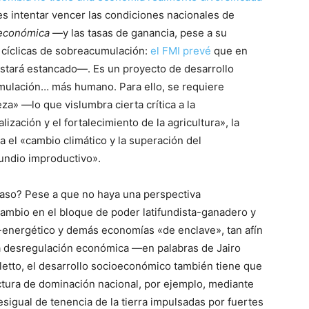
es intentar vencer las condiciones nacionales de
 económica
—y las tasas de ganancia, pese a su
s cíclicas de sobreacumulación:
el FMI prevé
que en
estará estancado—. Es un proyecto de desarrollo
umulación… más humano. Para ello, se requiere
za» —lo que vislumbra cierta crítica a la
ización y el fortalecimiento de la agricultura», la
ra el «cambio climático y la superación del
fundio improductivo».
caso? Pese a que no haya una perspectiva
cambio en el bloque de poder latifundista-ganadero y
ro-energético y demás economías «de enclave», tan afín
y la desregulación económica —en palabras de Jairo
etto, el desarrollo socioeconómico también tiene que
tura de dominación nacional, por ejemplo, mediante
esigual de tenencia de la tierra impulsadas por fuertes