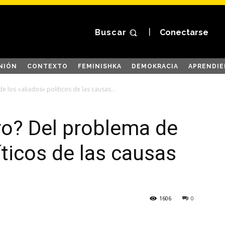
Buscar
Conectarse
NIÓN
CONTEXTO
FEMINISHKA
DEMOKRACIA
APRENDIE
e los «aliados» políticos de las causas...
tro? Del problema de
íticos de las causas
1606
0