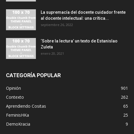
La supremacía del docente cuidador frente
al docente intelectual: una crítica...
septiembre 26, 2022
‘Sobre la lectura’ un texto de Estanislao
Zuleta
enero 20, 2021
CATEGORÍA POPULAR
Opinión
901
Contexto
262
Aprendiendo Cositas
65
FeminisHKa
25
DemoKracia
9