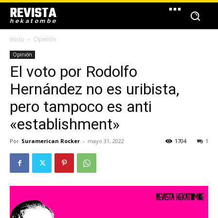
REVISTA
hekatombe
Inicio
Opinión
Opinión
El voto por Rodolfo
Hernández no es uribista,
pero tampoco es anti
«establishment»
Por
Suramerican Rocker
-
mayo 31, 2022
1704
1