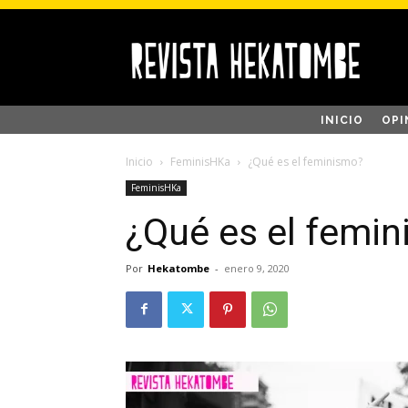
INICIO
OPI
Inicio
FeminisHKa
¿Qué es el feminismo?
FeminisHKa
¿Qué es el femi
Por
Hekatombe
-
enero 9, 2020