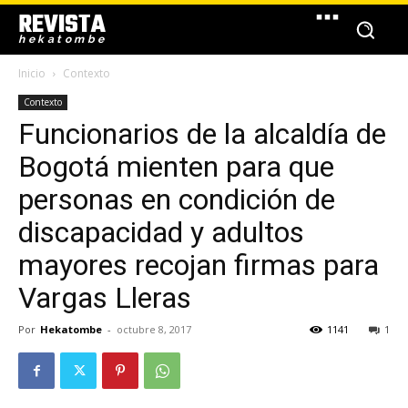
REVISTA
hekatombe
Inicio
Contexto
Contexto
Funcionarios de la alcaldía de
Bogotá mienten para que
personas en condición de
discapacidad y adultos
mayores recojan firmas para
Vargas Lleras
Por
Hekatombe
-
octubre 8, 2017
1141
1