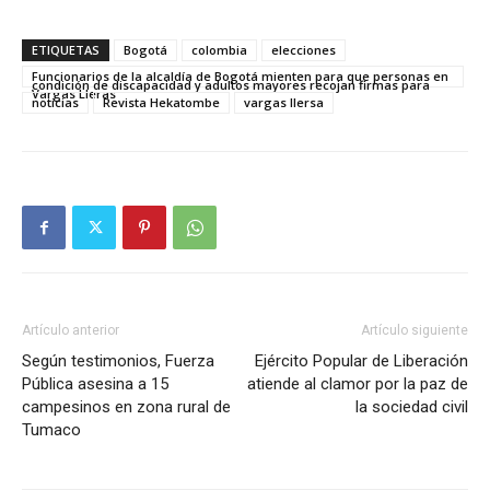
ETIQUETAS
Bogotá
colombia
elecciones
Funcionarios de la alcaldía de Bogotá mienten para que personas en
condición de discapacidad y adultos mayores recojan firmas para
Vargas Lleras
noticias
Revista Hekatombe
vargas llersa
Artículo anterior
Artículo siguiente
Según testimonios, Fuerza
Ejército Popular de Liberación
Pública asesina a 15
atiende al clamor por la paz de
campesinos en zona rural de
la sociedad civil
Tumaco