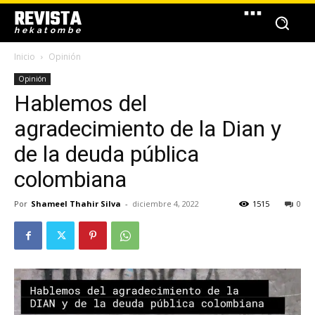
REVISTA
hekatombe
Inicio
Opinión
Opinión
Hablemos del
agradecimiento de la Dian y
de la deuda pública
colombiana
Por
Shameel Thahir Silva
-
diciembre 4, 2022
1515
0