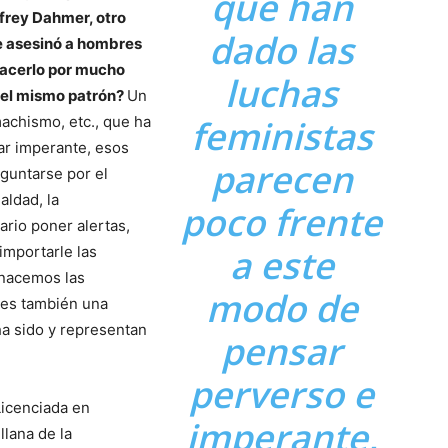
que han
ffrey Dahmer, otro
dado las
e asesinó a hombres
hacerlo por mucho
luchas
 el mismo patrón?
Un
achismo, etc., que ha
feministas
ar imperante, esos
parecen
guntarse por el
aldad, la
poco frente
ario poner alertas,
a este
importarle las
 nacemos las
modo de
 es también una
ha sido y representan
pensar
perverso e
Licenciada en
imperante,
lana de la