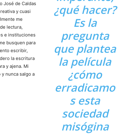
co José de Caldas
¿qué hacer?
reativa y cuasi
Es la
almente me
e lectura,
pregunta
s e instituciones
y me busquen para
que plantea
tento escribir,
la película
dero la escritura
ra y ajena. Mi
¿cómo
o y nunca salgo a
erradicamo
s esta
sociedad
misógina