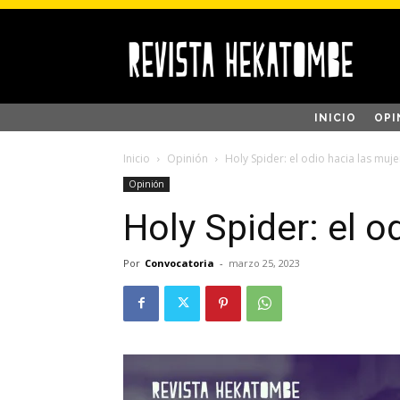
INICIO
OPI
Inicio
Opinión
Holy Spider: el odio hacia las muj
Opinión
Holy Spider: el o
Por
Convocatoria
-
marzo 25, 2023