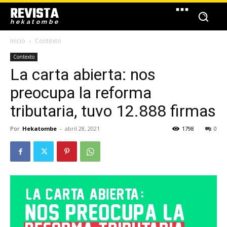
REVISTA
hekatombe
Inicio
Contexto
Contexto
La carta abierta: nos
preocupa la reforma
tributaria, tuvo 12.888 firmas
Por
Hekatombe
-
abril 28, 2021
1798
0