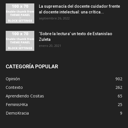
La supremacía del docente cuidador frente
al docente intelectual: una crítica...
septiembre 26, 2022
‘Sobre la lectura’ un texto de Estanislao
Zuleta
enero 20, 2021
CATEGORÍA POPULAR
Opinión
902
Contexto
262
Aprendiendo Cositas
65
FeminisHKa
25
DemoKracia
9