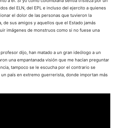
nto a él. Si yo como colombiana sentía tristeza por un
dos del ELN, del EPL e incluso del ejercito a quienes
sionar el dolor de las personas que tuvieron la
a, de sus amigos y aquellos que el Estado jamás
uir imágenes de monstruos como si no fuese una
n profesor dijo, han matado a un gran ideólogo a un
maron una empantanada visión que me hacían preguntar
ncia, tampoco se le escucha por el contrario se
un país en extremo guerrerista, donde importan más