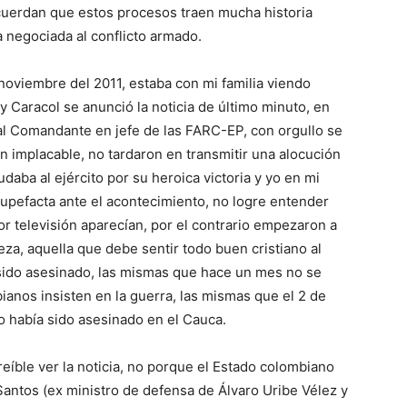
cuerdan que estos procesos traen mucha historia
a negociada al conflicto armado.
oviembre del 2011, estaba con mi familia viendo
y Caracol se anunció la noticia de último minuto, en
al Comandante en jefe de las FARC-EP, con orgullo se
implacable, no tardaron en transmitir una alocución
aba al ejército por su heroica victoria y yo en mi
upefacta ante el acontecimiento, no logre entender
or televisión aparecían, por el contrario empezaron a
eza, aquella que debe sentir todo buen cristiano al
 sido asesinado, las mismas que hace un mes no se
ianos insisten en la guerra, las mismas que el 2 de
o había sido asesinado en el Cauca.
eíble ver la noticia, no porque el Estado colombiano
antos (ex ministro de defensa de Álvaro Uribe Vélez y