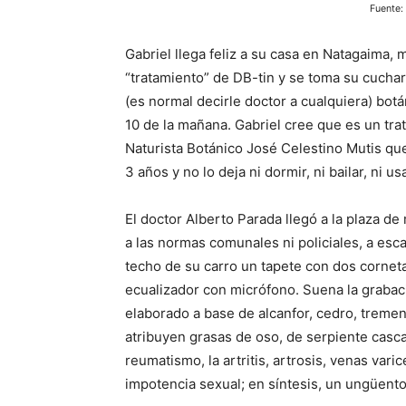
Fuente:
Gabriel llega feliz a su casa en Natagaima, 
“tratamiento” de DB-tin y se toma su cucha
(es normal decirle doctor a cualquiera) bot
10 de la mañana. Gabriel cree que es un tra
Naturista Botánico José Celestino Mutis que
3 años y no lo deja ni dormir, ni bailar, ni 
El doctor Alberto Parada llegó a la plaza de
a las normas comunales ni policiales, a esc
techo de su carro un tapete con dos corne
ecualizador con micrófono. Suena la grabac
elaborado a base de alcanfor, cedro, tremen
atribuyen grasas de oso, de serpiente casca
reumatismo, la artritis, artrosis, venas vari
impotencia sexual; en síntesis, un ungüento