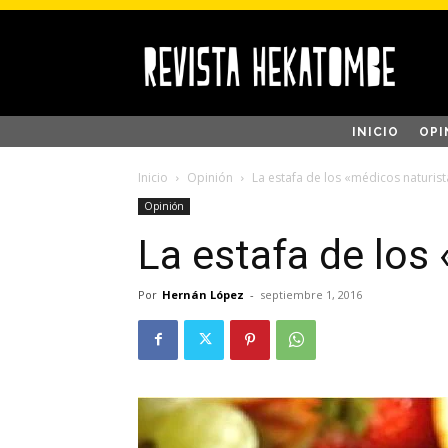
INICIO
OPI
Inicio
Opinión
La estafa de los «médicos naturist
Opinión
La estafa de los
Por
Hernán López
-
septiembre 1, 2016