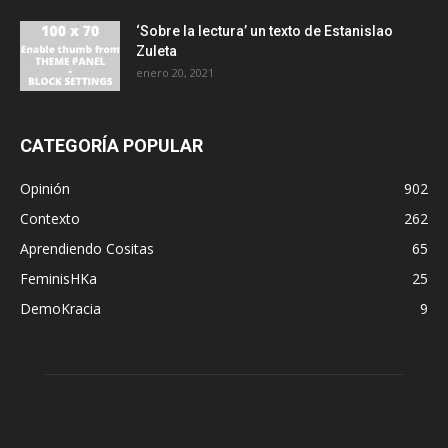
‘Sobre la lectura’ un texto de Estanislao
Zuleta
enero 20, 2021
CATEGORÍA POPULAR
Opinión
902
Contexto
262
Aprendiendo Cositas
65
FeminisHKa
25
DemoKracia
9