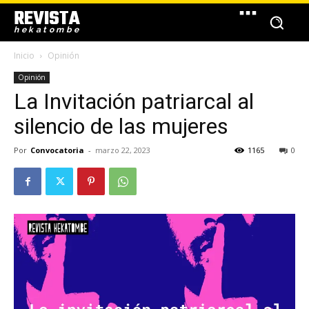
REVISTA
hekatombe
Inicio
Opinión
Opinión
La Invitación patriarcal al
silencio de las mujeres
Por
Convocatoria
-
marzo 22, 2023
1165
0