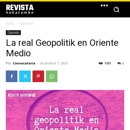
REVISTA
hekatombe
Inicio
Opinión
Opinión
La real Geopolitik en Oriente
Medio
Por
Convocatoria
-
diciembre 7, 2023
1089
0