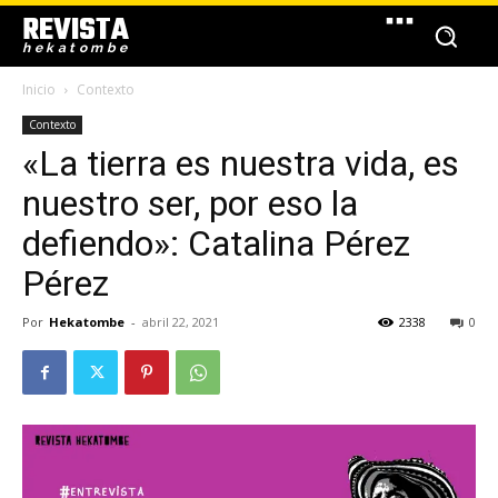
REVISTA
hekatombe
Inicio
Contexto
Contexto
«La tierra es nuestra vida, es
nuestro ser, por eso la
defiendo»: Catalina Pérez
Pérez
Por
Hekatombe
-
abril 22, 2021
2338
0