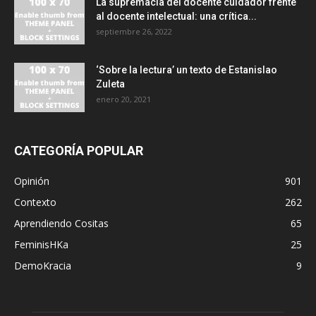
La supremacía del docente cuidador frente
al docente intelectual: una crítica...
septiembre 26, 2022
‘Sobre la lectura’ un texto de Estanislao
Zuleta
enero 20, 2021
CATEGORÍA POPULAR
Opinión
901
Contexto
262
Aprendiendo Cositas
65
FeminisHKa
25
DemoKracia
9