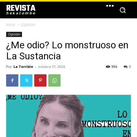
REVISTA
hekatombe
Inicio
Opinión
Opinión
¿Me odio? Lo monstruoso en
La Sustancia
Por
La Terrible
-
octubre 31, 2024
996
0