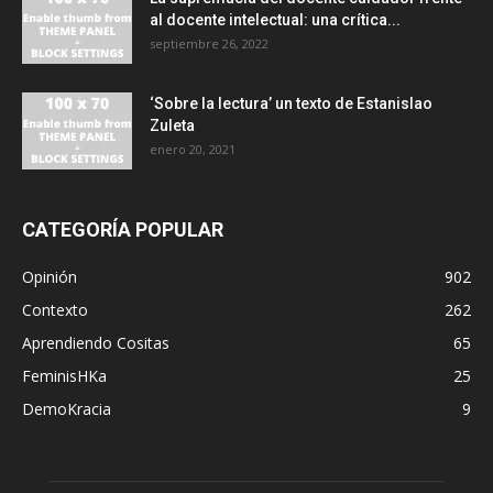
al docente intelectual: una crítica...
septiembre 26, 2022
‘Sobre la lectura’ un texto de Estanislao
Zuleta
enero 20, 2021
CATEGORÍA POPULAR
Opinión
902
Contexto
262
Aprendiendo Cositas
65
FeminisHKa
25
DemoKracia
9