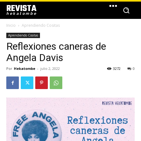
REVISTA
hekatombe
Inicio
Aprendiendo Cositas
Aprendiendo Cositas
Reflexiones caneras de
Angela Davis
Por
Hekatombe
-
julio 2, 2022
3272
0